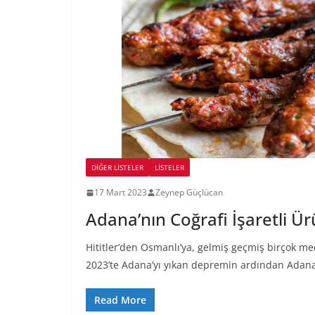
DIĞER LISTELER
LİSTELER
17 Mart 2023
Zeynep Güçlücan
Adana’nın Coğrafi İşaretli Ür
Hititler’den Osmanlı’ya, gelmiş geçmiş birçok me
2023’te Adana’yı yıkan depremin ardından Adana’
Read More