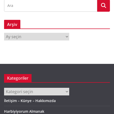
Arşiv
A
r
ş
i
v
Kategoriler
Kategoriler
İletişim – Künye – Hakkımızda
Harbiyiyorum Almanak