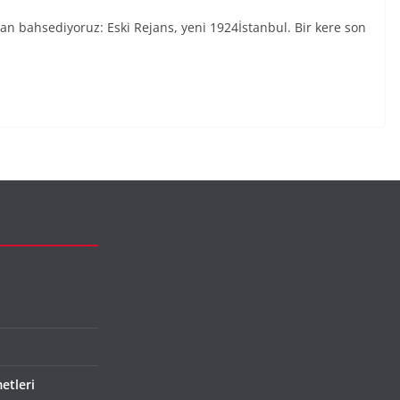
n bahsediyoruz: Eski Rejans, yeni 1924İstanbul. Bir kere son
etleri