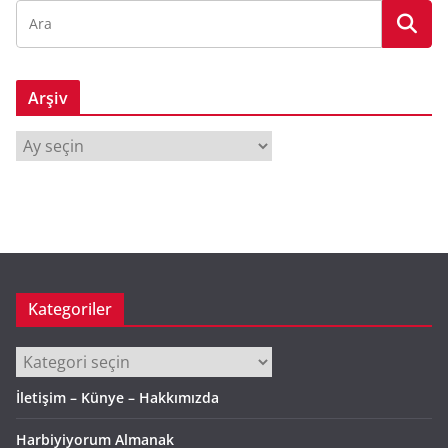
Arşiv
A
r
ş
i
v
Kategoriler
Kategoriler
İletişim – Künye – Hakkımızda
Harbiyiyorum Almanak