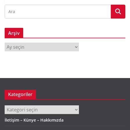
Arşiv
A
r
ş
i
v
Kategoriler
Kategoriler
İletişim – Künye – Hakkımızda