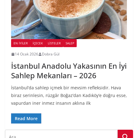
EN İYILER
İÇECEK
LİSTELER
SALEP
14 Ocak 2026
Dobra Gül
İstanbul Anadolu Yakasının En İyi
Sahlep Mekanları – 2026
İstanbul’da sahlep içmek bir mevsim refleksidir. Hava
biraz serinlesin, rüzgâr Boğaz’dan Kadıköy’e doğru esse,
vapurdan iner inmez insanın aklına ilk
Read More