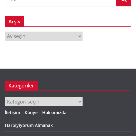
Arşiv
A
r
ş
i
v
Kategoriler
Kategoriler
İletişim – Künye – Hakkımızda
Harbiyiyorum Almanak