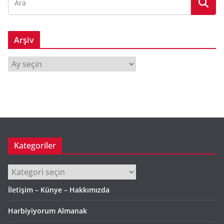
Arşiv
A
r
ş
i
v
Kategoriler
Kategoriler
İletişim – Künye – Hakkımızda
Harbiyiyorum Almanak