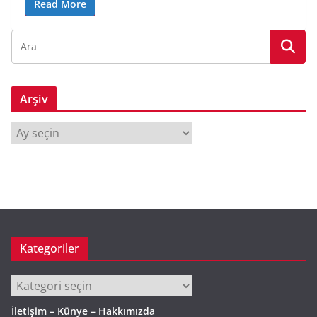
Read More
Arşiv
A
r
ş
i
v
Kategoriler
Kategoriler
İletişim – Künye – Hakkımızda