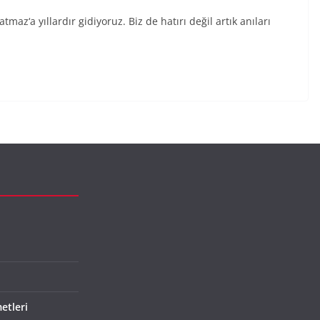
maz‘a yıllardır gidiyoruz. Biz de hatırı değil artık anıları
etleri