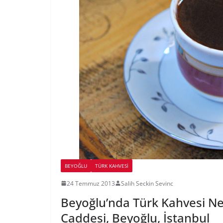
BEYOĞLU
TÜRK KAHVESI
24 Temmuz 2013
Salih Seckin Sevinc
Beyoğlu’nda Türk Kahvesi Ner
Caddesi, Beyoğlu, İstanbul