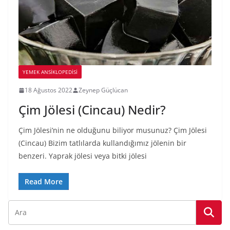
YEMEK ANSİKLOPEDİSİ
18 Ağustos 2022
Zeynep Güçlücan
Çim Jölesi (Cincau) Nedir?
Çim Jölesi’nin ne olduğunu biliyor musunuz? Çim Jölesi
(Cincau) Bizim tatlılarda kullandığımız jölenin bir
benzeri. Yaprak jölesi veya bitki jölesi
Read More