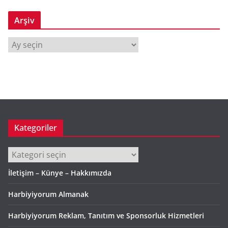
Arşiv
A
r
ş
i
v
Kategoriler
Kategoriler
İletişim – Künye – Hakkımızda
Harbiyiyorum Almanak
Harbiyiyorum Reklam, Tanıtım ve Sponsorluk Hizmetleri