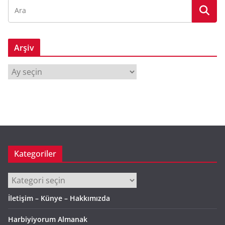
Arşiv
A
r
ş
i
v
Kategoriler
Kategoriler
İletişim – Künye – Hakkımızda
Harbiyiyorum Almanak