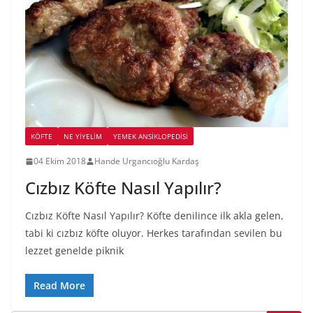
KÖFTE
NE YİYELİM
YEMEK ANSİKLOPEDİSİ
04 Ekim 2018
Hande Urgancıoğlu Kardaş
Cızbız Köfte Nasıl Yapılır?
Cızbız Köfte Nasıl Yapılır? Köfte denilince ilk akla gelen,
tabi ki cızbız köfte oluyor. Herkes tarafından sevilen bu
lezzet genelde piknik
Read More