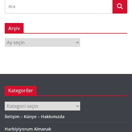
Arşiv
A
r
ş
i
v
Kategoriler
Kategoriler
İletişim – Künye – Hakkımızda
Harbiyiyorum Almanak