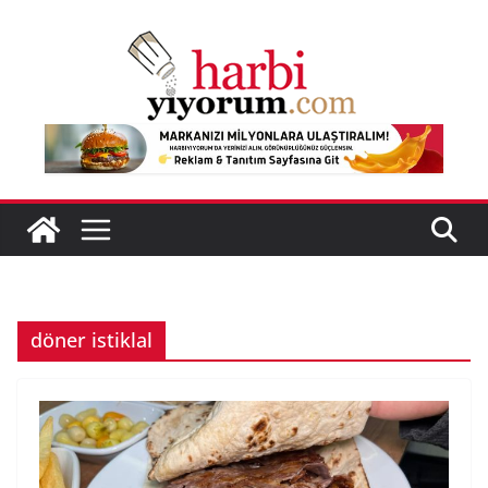
Skip
to
content
döner istiklal