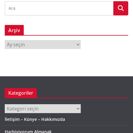
Arşiv
A
r
ş
i
v
Kategoriler
Kategoriler
İletişim – Künye – Hakkımızda
Harbiyiyorum Almanak