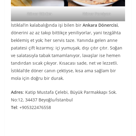
Döner Dürüm
Döner Porsiyon
İstiklal’in kalabalığında işi bilen bir
Ankara
Dönercisi
,
dönerini az az takıp bittikçe yeniliyorlar, yani tezgâhta
beklemiş et yok; her servis taze. Yanında gelen anne
patatesi çift kızarmış: içi yumuşak, dışı çıtır çıtır. Soğan
ve salatasıyla tabak tamamlanıyor, lavaşlar ise hemen
tandırdan sıcak çıkıyor. Kısacası sade, net ve lezzetli.
İstiklal’de döner canın çektiyse, kısa ama sağlam bir
mola için doğru bir durak.
Adres
: Katip Mustafa Çelebi, Büyük Parmakkapı Sok.
No:12, 34437 Beyoğlu/İstanbul
Tel
: +905322476558