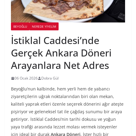
BEYOĞLU
NEREDE YİYELİM
İstiklal Caddesi’nde
Gerçek Ankara Döneri
Arayanlara Net Adres
06 Ocak 2026
Dobra Gül
Beyoğlu’nun kalbinde, hem yerli hem de yabancı
ziyaretçilerin uğrak noktalarından biri olan mekan,
kaliteli yaprak etleri özenle seçerek dönerini ağır ateşte
pişiriyor ve geleneksel tat ile çağdaş sunumu bir araya
getiriyor. İstiklal Caddesi’nin tarihi dokusu ve yoğun
yaya trafiği arasında lezzet molası vermek isteyenler
için ideal bir durak
Ankara
Döneri
. İster hızlı bir