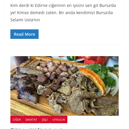
Kim derdi ki Edirne ciğerinin en iyisini sen git Bursa’da
ye! Kimse demedi zaten. Bir anda kendimizi Bursa’da
Selami Usta’nın
Read More
CIĞER
SAKATAT
ŞIŞLI
UYKULUK