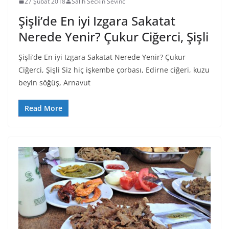
27 Şubat 2018
Salih Seckin Sevinc
Şişli’de En iyi Izgara Sakatat
Nerede Yenir? Çukur Ciğerci, Şişli
Şişli’de En iyi Izgara Sakatat Nerede Yenir? Çukur
Ciğerci, Şişli Siz hiç işkembe çorbası, Edirne ciğeri, kuzu
beyin söğüş, Arnavut
Read More