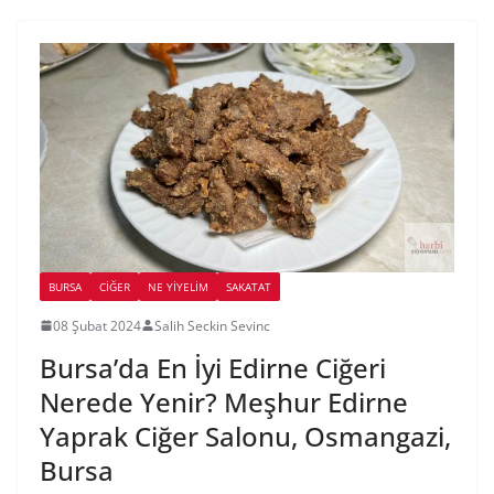
BURSA
CIĞER
NE YİYELİM
SAKATAT
08 Şubat 2024
Salih Seckin Sevinc
Bursa’da En İyi Edirne Ciğeri
Nerede Yenir? Meşhur Edirne
Yaprak Ciğer Salonu, Osmangazi,
Bursa