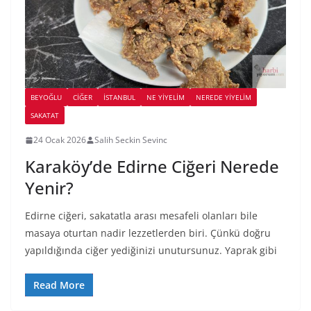
BEYOĞLU
CIĞER
İSTANBUL
NE YİYELİM
NEREDE YİYELİM
SAKATAT
24 Ocak 2026
Salih Seckin Sevinc
Karaköy’de Edirne Ciğeri Nerede
Yenir?
Edirne ciğeri, sakatatla arası mesafeli olanları bile
masaya oturtan nadir lezzetlerden biri. Çünkü doğru
yapıldığında ciğer yediğinizi unutursunuz. Yaprak gibi
Read More