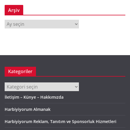
Arşiv
A
r
ş
i
v
Kategoriler
Kategoriler
İletişim – Künye – Hakkımızda
Harbiyiyorum Almanak
Harbiyiyorum Reklam, Tanıtım ve Sponsorluk Hizmetleri