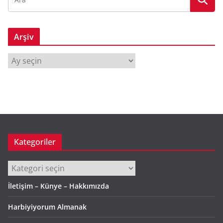
Arşiv
A
r
ş
i
v
Kategoriler
Kategoriler
İletişim – Künye – Hakkımızda
Harbiyiyorum Almanak