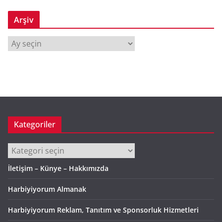
Arşiv
A
r
ş
i
v
Kategoriler
Kategoriler
İletişim – Künye – Hakkımızda
Harbiyiyorum Almanak
Harbiyiyorum Reklam, Tanıtım ve Sponsorluk Hizmetleri