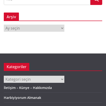
Arşiv
A
r
ş
i
v
Kategoriler
Kategoriler
İletişim – Künye – Hakkımızda
Harbiyiyorum Almanak