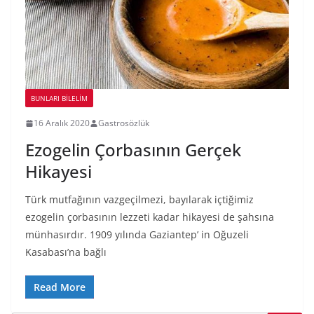
BUNLARI BILELIM
16 Aralık 2020
Gastrosözlük
Ezogelin Çorbasının Gerçek
Hikayesi
Türk mutfağının vazgeçilmezi, bayılarak içtiğimiz
ezogelin çorbasının lezzeti kadar hikayesi de şahsına
münhasırdır. 1909 yılında Gaziantep’ in Oğuzeli
Kasabası’na bağlı
Read More