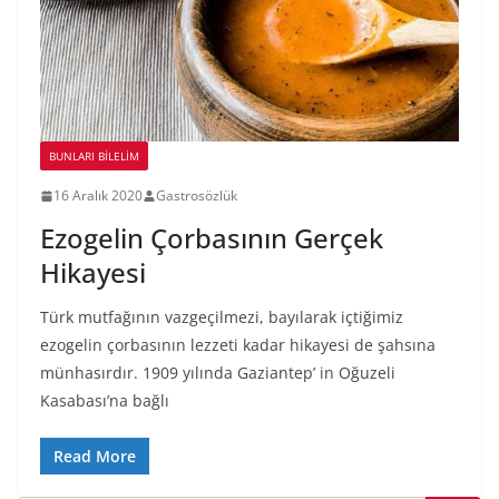
BUNLARI BILELIM
16 Aralık 2020
Gastrosözlük
Ezogelin Çorbasının Gerçek
Hikayesi
Türk mutfağının vazgeçilmezi, bayılarak içtiğimiz
ezogelin çorbasının lezzeti kadar hikayesi de şahsına
münhasırdır. 1909 yılında Gaziantep’ in Oğuzeli
Kasabası’na bağlı
Read More