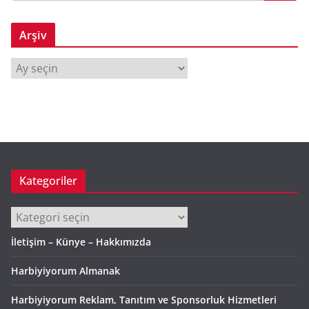
Arşiv
A
r
ş
i
v
Kategoriler
Kategoriler
İletişim – Künye – Hakkımızda
Harbiyiyorum Almanak
Harbiyiyorum Reklam, Tanıtım ve Sponsorluk Hizmetleri