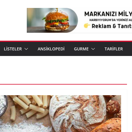
LİSTELER
ANSİKLOPEDİ
GURME
TARİFLER