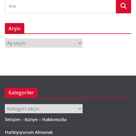
Arşiv
A
r
ş
i
v
Kategoriler
Kategoriler
İletişim – Künye – Hakkımızda
Harbiyiyorum Almanak