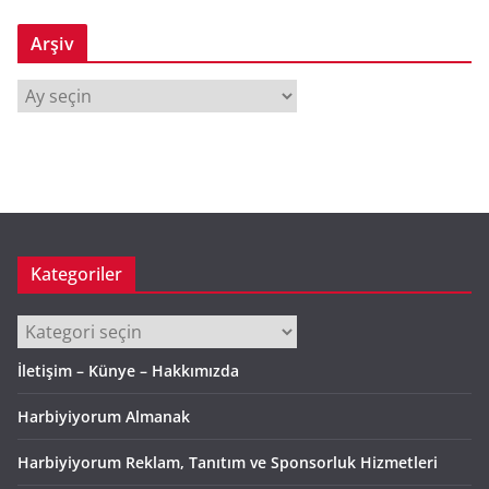
Arşiv
A
r
ş
i
v
Kategoriler
Kategoriler
İletişim – Künye – Hakkımızda
Harbiyiyorum Almanak
Harbiyiyorum Reklam, Tanıtım ve Sponsorluk Hizmetleri