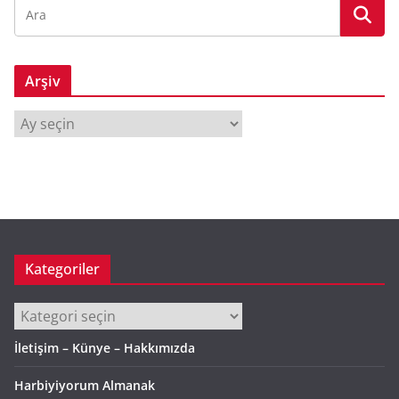
Arşiv
A
r
ş
i
v
Kategoriler
Kategoriler
İletişim – Künye – Hakkımızda
Harbiyiyorum Almanak