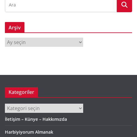
Arşiv
A
r
ş
i
v
Kategoriler
Kategoriler
İletişim – Künye – Hakkımızda
Harbiyiyorum Almanak