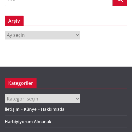
Arşiv
A
r
ş
i
v
Kategoriler
Kategoriler
İletişim – Künye – Hakkımızda
Harbiyiyorum Almanak