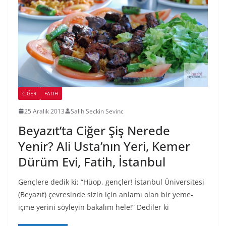
CIĞER
FATIH
25 Aralık 2013
Salih Seckin Sevinc
Beyazıt’ta Ciğer Şiş Nerede
Yenir? Ali Usta’nın Yeri, Kemer
Dürüm Evi, Fatih, İstanbul
Gençlere dedik ki; “Hüop, gençler! İstanbul Üniversitesi
(Beyazıt) çevresinde sizin için anlamı olan bir yeme-
içme yerini söyleyin bakalım hele!” Dediler ki