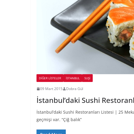
DIĞER LISTELER
İSTANBUL
SUŞI
09 Mart 2015
Dobra Gül
İstanbul’daki Sushi Restoranl
İstanbul’daki Sushi Restoranları Listesi | 25 Meka
geçmişi var. “Çiğ balık”