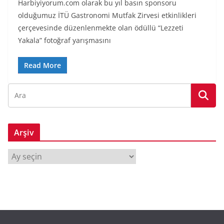
Harbiyiyorum.com olarak bu yıl basın sponsoru
olduğumuz İTÜ Gastronomi Mutfak Zirvesi etkinlikleri
çerçevesinde düzenlenmekte olan ödüllü “Lezzeti
Yakala” fotoğraf yarışmasını
Read More
Arşiv
A
r
ş
i
v