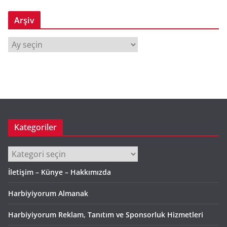
Arşiv
A
r
ş
i
v
Kategoriler
Kategoriler
İletişim – Künye – Hakkımızda
Harbiyiyorum Almanak
Harbiyiyorum Reklam, Tanıtım ve Sponsorluk Hizmetleri