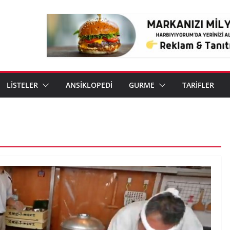
LİSTELER
ANSİKLOPEDİ
GURME
TARİFLER