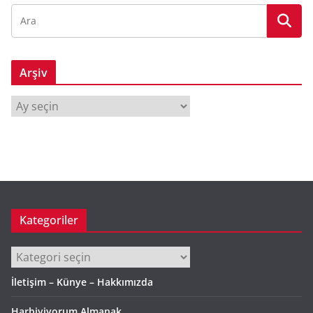
Arşiv
A
r
ş
i
v
Kategoriler
Kategoriler
İletişim – Künye – Hakkımızda
Harbiyiyorum Almanak