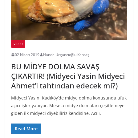
VIDEO
02 Nisan 2019
Hande Urgancıoğlu Kardaş
BU MİDYE DOLMA SAVAŞ
ÇIKARTIR! (Midyeci Yasin Midyeci
Ahmet’i tahtından edecek mi?)
Midyeci Yasin. Kadıköy’de midye dolma konusunda ufuk
açıcı işler yapıyor. Mesela midye dolmaları çeşitlemeye
giden ilk midyeci diyebiliriz kendisine. Acılı,
Read More