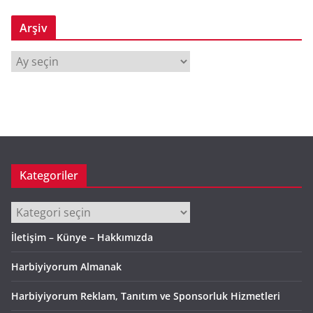
Arşiv
A
r
ş
i
v
Kategoriler
Kategoriler
İletişim – Künye – Hakkımızda
Harbiyiyorum Almanak
Harbiyiyorum Reklam, Tanıtım ve Sponsorluk Hizmetleri