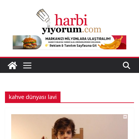
Skip
to
content
kahve dünyası lavi