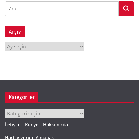
Arşiv
A
r
ş
i
v
Kategoriler
Kategoriler
İletişim – Künye – Hakkımızda
Harbiyiyorum Almanak