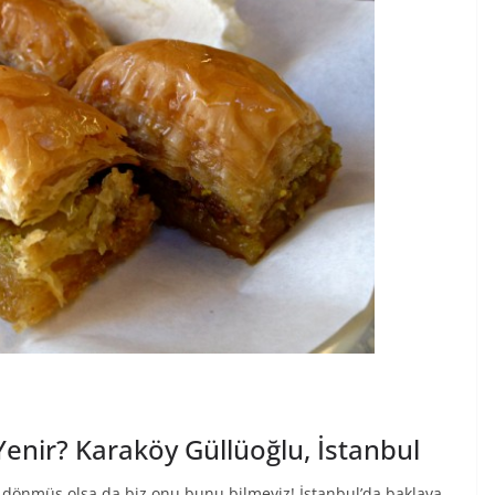
enir? Karaköy Güllüoğlu, İstanbul
 dönmüş olsa da biz onu bunu bilmeyiz! İstanbul’da baklava