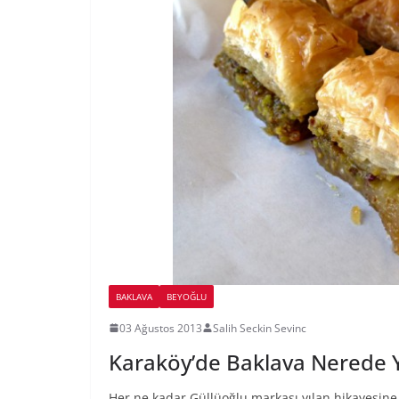
BAKLAVA
BEYOĞLU
03 Ağustos 2013
Salih Seckin Sevinc
Karaköy’de Baklava Nerede Y
Her ne kadar Güllüoğlu markası yılan hikayesine