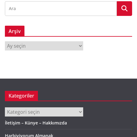
Arşiv
A
r
ş
i
v
Kategoriler
Kategoriler
İletişim – Künye – Hakkımızda
Harbiyiyorum Almanak