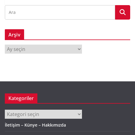
Arşiv
A
r
ş
i
v
Kategoriler
Kategoriler
İletişim – Künye – Hakkımızda