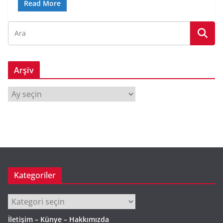
Read More
Arşiv
A
r
ş
i
v
Kategoriler
Kategoriler
İletişim – Künye – Hakkımızda