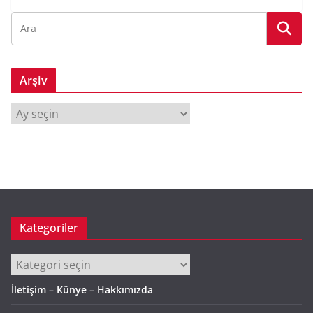
Arşiv
A
r
ş
i
v
Kategoriler
Kategoriler
İletişim – Künye – Hakkımızda