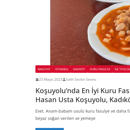
BAKLIYAT
İSTANBUL
KADIKÖY
KURU FASULYA
NE YİYELİ
23 Mayıs 2023
Salih Seckin Sevinc
Koşuyolu’nda En İyi Kuru Fas
Hasan Usta Koşuyolu, Kadık
Evet. Anam-babam usulü kuru fasulye ve daha fa
beyaz soğan verilen ve yemeye