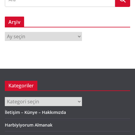
Arşiv
A
r
ş
i
v
Kategoriler
Kategoriler
İletişim – Künye – Hakkımızda
Harbiyiyorum Almanak