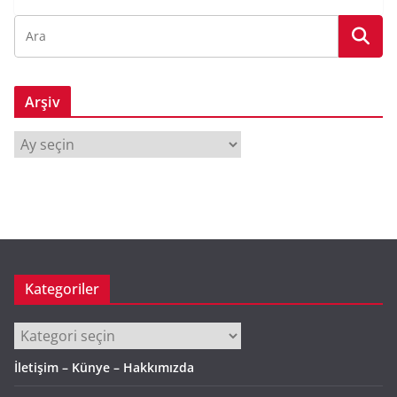
Arşiv
A
r
ş
i
v
Kategoriler
Kategoriler
İletişim – Künye – Hakkımızda