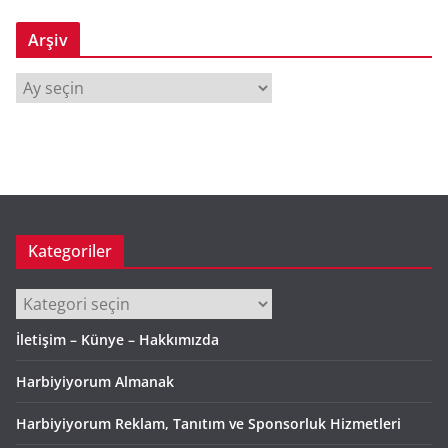
Arşiv
A
r
ş
i
v
Kategoriler
Kategoriler
İletişim – Künye – Hakkımızda
Harbiyiyorum Almanak
Harbiyiyorum Reklam, Tanıtım ve Sponsorluk Hizmetleri