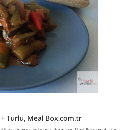
 + Türlü, Meal Box.com.tr
rmekten ve inovasyondan geri durmayan Meal Box‘ın yeni çıkan