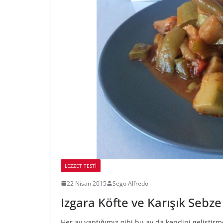
LEZZET TESTI
22 Nisan 2015
Sego Alfredo
Izgara Köfte ve Karışık Sebze
Her ay yaptığımız gibi bu ay da kendini gelişti