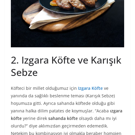
2. Izgara Köfte ve Karışık
Sebze
Köfteci bir millet olduğumuz için
Izgara Köfte
ve
yanında da sağlıklı beslenme teması (Karışık Sebze)
hoşumuza gitti. Ayrıca sahanda köftede olduğu gibi
yanına halka dilim patates de koymuşlar. “Acaba
ızgara
köfte
yerine direk
sahanda köfte
olsaydı daha mı iyi
olurdu?” diye aklımızdan geçirmeden edemedik.
Netekim bu kombinasyon iyi olmakla beraber homojen