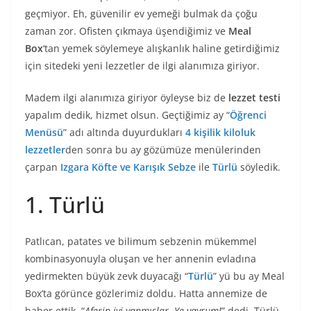
geçmiyor. Eh, güvenilir ev yemeği bulmak da çoğu
zaman zor. Ofisten çıkmaya üşendiğimiz ve
Meal
Box
‘tan yemek söylemeye alışkanlık haline getirdiğimiz
için sitedeki yeni lezzetler de ilgi alanımıza giriyor.
Madem ilgi alanımıza giriyor öyleyse biz de
lezzet testi
yapalım dedik, hizmet olsun. Geçtiğimiz ay “
Öğrenci
Menüsü
” adı altında duyurdukları
4 kişilik kiloluk
lezzetler
den sonra bu ay gözümüze menülerinden
çarpan
Izgara Köfte ve Karışık Sebze
ile
Türlü
söyledik.
1. Türlü
Patlıcan, patates ve bilimum sebzenin mükemmel
kombinasyonuyla oluşan ve her annenin evladına
yedirmekten büyük zevk duyacağı “
Türlü
” yü bu ay Meal
Box’ta görünce gözlerimiz doldu. Hatta annemize de
haber ettik. “
Aferin iyi yapmışlar. Ye yavrum!
” dedi. Türlü,