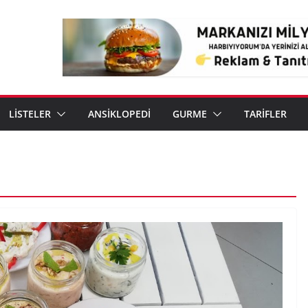
LİSTELER
ANSİKLOPEDİ
GURME
TARİFLER