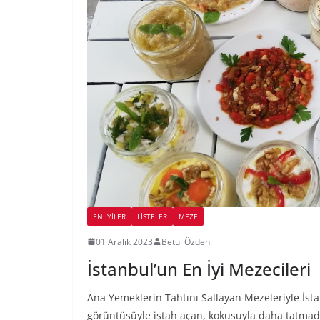
EN İYILER
LİSTELER
MEZE
01 Aralık 2023
Betül Özden
İstanbul’un En İyi Mezecileri
Ana Yemeklerin Tahtını Sallayan Mezeleriyle İs
görüntüsüyle iştah açan, kokusuyla daha tatma