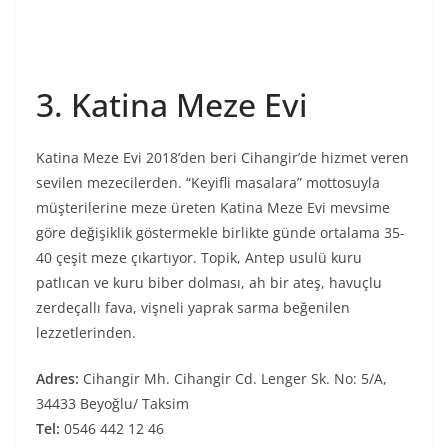
3. Katina Meze Evi
Katina Meze Evi 2018’den beri Cihangir’de hizmet veren
sevilen mezecilerden. “Keyifli masalara” mottosuyla
müşterilerine meze üreten Katina Meze Evi mevsime
göre değişiklik göstermekle birlikte günde ortalama 35-
40 çeşit meze çıkartıyor. Topik, Antep usulü kuru
patlıcan ve kuru biber dolması, ah bir ateş, havuçlu
zerdeçallı fava, vişneli yaprak sarma beğenilen
lezzetlerinden.
Adres:
Cihangir Mh. Cihangir Cd. Lenger Sk. No: 5/A,
34433 Beyoğlu/ Taksim
Tel:
0546 442 12 46