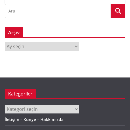
Arşiv
A
r
ş
i
v
Kategoriler
Kategoriler
İletişim – Künye – Hakkımızda